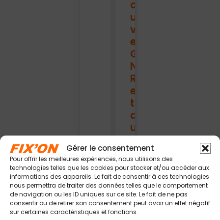
c
u
v
e
G
N
R
e
t
q
u
e
Gérer le consentement
l
Pour offrir les meilleures expériences, nous utilisons des
s
technologies telles que les cookies pour stocker et/ou accéder aux
f
informations des appareils. Le fait de consentir à ces technologies
nous permettra de traiter des données telles que le comportement
a
de navigation ou les ID uniques sur ce site. Le fait de ne pas
c
consentir ou de retirer son consentement peut avoir un effet négatif
t
sur certaines caractéristiques et fonctions.