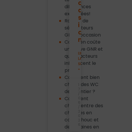
c
différences
a
expliquées!
s
Rachat de
i
séparateurs
o
GBA d’occasion
n
Combien coûte
une cuve GNR et
LIRE
quels facteurs
LA
influencent le
SUITE
»
prix ?
Comment bien
choisir des WC
1
7
de chantier ?
/
Comment
0
6
choisir entre des
/
2
chenilles en
0
caoutchouc et
2
6
des chaines en