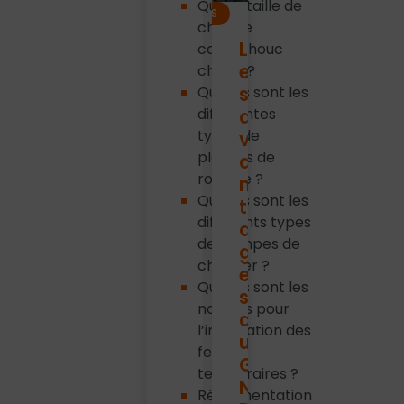
Quelle taille de
ACTUALITÉS
chenille
L
caoutchouc
e
choisir ?
s
Quelles sont les
différentes
a
types de
v
plaques de
a
roulage ?
n
Quelles sont les
t
différents types
a
de pompes de
g
chantier ?
e
Quelles sont les
s
normes pour
d
l’installation des
u
feux
G
temporaires ?
N
Réglementation