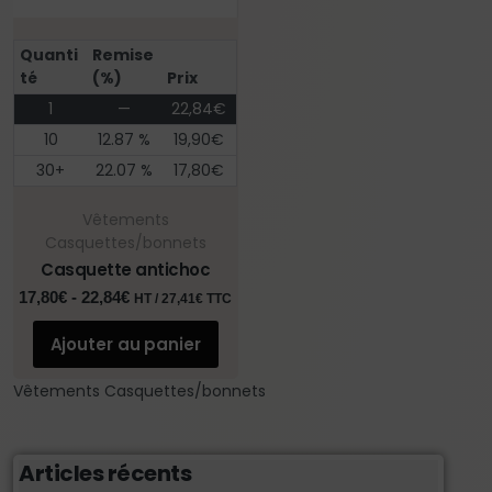
Quanti
Remise
té
(%)
Prix
1
—
22,84
€
10
12.87 %
19,90
€
30+
22.07 %
17,80
€
Vêtements
Casquettes/bonnets
Casquette antichoc
17,80
€
-
22,84
€
HT /
27,41
€
TTC
Ajouter au panier
Vêtements Casquettes/bonnets
Articles récents