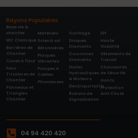
Rayons Populaires
Base vie &
chantier
Matériels
Outillage
EPI
WC Chimique
Scies à sol
Disques
Haute
Diamants
Visibilité
Barrières de
Bétonnières
Chantier
Couronnes
Vêtements de
Plaques
Diamants
Travail
Cuves à Fioul
Vibrantes
Huiles
Chaussures
Feux
Pompes à
Hydrauliques
de Sécurité
Tricolores de
Cables
& Moteurs
Chantier
Gants
Pilonneuses
Électroportatifs
Panneaux et
Protection
Triangles
Rubans de
Anti Chute
Chantier
Signalisation
04 94 420 420