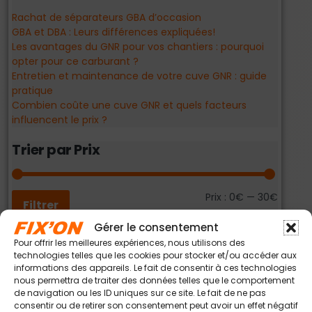
Rachat de séparateurs GBA d’occasion
GBA et DBA : Leurs différences expliquées!
Les avantages du GNR pour vos chantiers : pourquoi
opter pour ce carburant ?
Entretien et maintenance de votre cuve GNR : guide
pratique
Combien coûte une cuve GNR et quels facteurs
influencent le prix ?
Trier par Prix
Prix :
0€
—
30€
Filtrer
Gérer le consentement
Pour offrir les meilleures expériences, nous utilisons des
technologies telles que les cookies pour stocker et/ou accéder aux
Nos Catégories
informations des appareils. Le fait de consentir à ces technologies
nous permettra de traiter des données telles que le comportement
de navigation ou les ID uniques sur ce site. Le fait de ne pas
consentir ou de retirer son consentement peut avoir un effet négatif