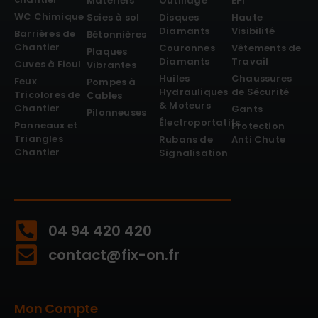
Matériels
Outillage
EPI
WC Chimique
Scies à sol
Disques
Haute
Diamants
Visibilité
Barrières de
Bétonnières
Chantier
Couronnes
Vêtements de
Plaques
Diamants
Travail
Cuves à Fioul
Vibrantes
Huiles
Chaussures
Feux
Pompes à
Hydrauliques
de Sécurité
Tricolores de
Cables
& Moteurs
Chantier
Gants
Pilonneuses
Électroportatifs
Panneaux et
Protection
Triangles
Rubans de
Anti Chute
Chantier
Signalisation
04 94 420 420
contact@fix-on.fr
Mon Compte