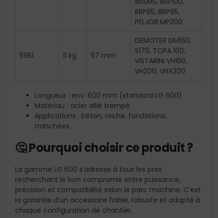
85SMS, BRP100,
BRP85, BRP95,
PELJOB MP200
DEMOTER DM160,
S170, TOPA 100,
5951
11 kg
57 mm
VISTARINI VH160,
VH200, VHX200
Longueur : env. 600 mm (standard LG 600)
Matériau : acier allié trempé
Applications : béton, roche, fondations,
tranchées
🤔 Pourquoi choisir ce produit ?
La gamme LG 600 s’adresse à tous les pros
recherchant le bon compromis entre puissance,
précision et compatibilité selon le parc machine. C’est
la garantie d’un accessoire fiable, robuste et adapté à
chaque configuration de chantier.