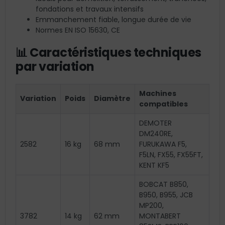
fondations et travaux intensifs
Emmanchement fiable, longue durée de vie
Normes EN ISO 15630, CE
📊 Caractéristiques techniques
par variation
Machines
Variation
Poids
Diamètre
compatibles
DEMOTER
DM240RE,
2582
16 kg
68 mm
FURUKAWA F5,
F5LN, FX55, FX55FT,
KENT KF5
BOBCAT B850,
B950, B955, JCB
MP200,
3782
14 kg
62 mm
MONTABERT