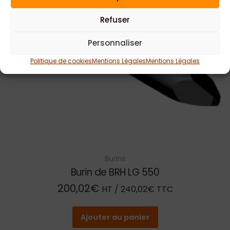
Refuser
Personnaliser
Politique de cookies
Mentions Légales
Mentions Légales
Burins
Burin de BRH LG 550
200,02
€
HT /
240,02
€
TTC
Ajouter au panier