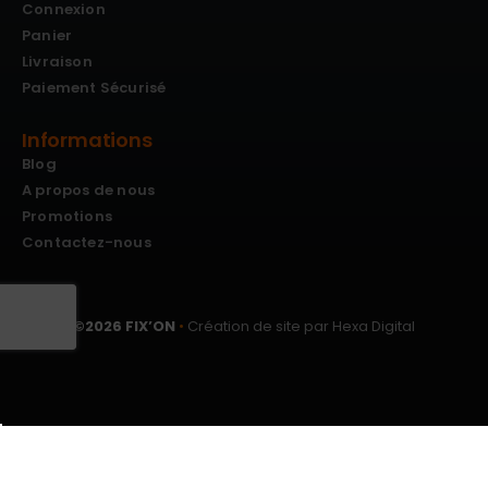
Connexion
Panier
Livraison
Paiement Sécurisé
Informations
Blog
A propos de nous
Promotions
Contactez-nous
©
2026
FIX’ON
•
Création de site par Hexa Digital