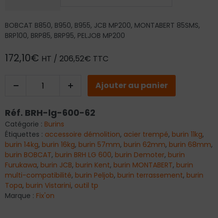
BOBCAT B850, B950, B955, JCB MP200, MONTABERT 85SMS,
BRP100, BRP85, BRP95, PELJOB MP200
172,10
€
HT /
206,52
€
TTC
Ajouter au panier
Réf.
BRH-lg-600-62
Catégorie :
Burins
Étiquettes :
accessoire démolition
,
acier trempé
,
burin 11kg
,
burin 14kg
,
burin 16kg
,
burin 57mm
,
burin 62mm
,
burin 68mm
,
burin BOBCAT
,
burin BRH LG 600
,
burin Demoter
,
burin
Furukawa
,
burin JCB
,
burin Kent
,
burin MONTABERT
,
burin
multi-compatibilité
,
burin Peljob
,
burin terrassement
,
burin
Topa
,
burin Vistarini
,
outil tp
Marque :
Fix'on