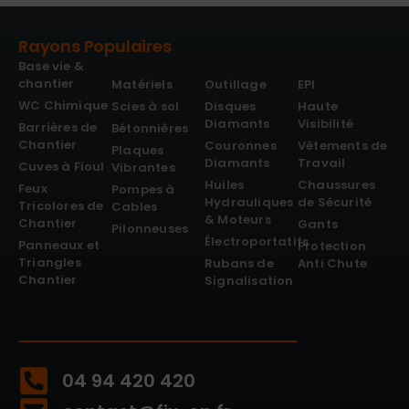
Rayons Populaires
Base vie &
chantier
Matériels
Outillage
EPI
WC Chimique
Scies à sol
Disques
Haute
Diamants
Visibilité
Barrières de
Bétonnières
Chantier
Couronnes
Vêtements de
Plaques
Diamants
Travail
Cuves à Fioul
Vibrantes
Huiles
Chaussures
Feux
Pompes à
Hydrauliques
de Sécurité
Tricolores de
Cables
& Moteurs
Chantier
Gants
Pilonneuses
Électroportatifs
Panneaux et
Protection
Triangles
Rubans de
Anti Chute
Chantier
Signalisation
04 94 420 420