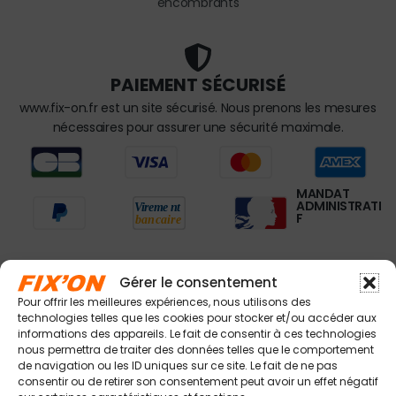
encombrants
PAIEMENT SÉCURISÉ
www.fix-on.fr est un site sécurisé. Nous prenons les mesures
nécessaires pour assurer une sécurité maximale.
MANDAT
ADMINISTRATI
F
Gérer le consentement
Pour offrir les meilleures expériences, nous utilisons des
À VOTRE ÉCOUTE
technologies telles que les cookies pour stocker et/ou accéder aux
informations des appareils. Le fait de consentir à ces technologies
L'équipe Fix'on est à votre service du Lundi au Vendredi
nous permettra de traiter des données telles que le comportement
de 6h30 à 17h00 non stop. Appellez au 04 94 420 420
de navigation ou les ID uniques sur ce site. Le fait de ne pas
ou contactez nous par email à contact@fix-on.fr
consentir ou de retirer son consentement peut avoir un effet négatif