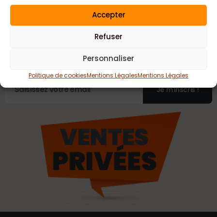
Accepter
Ventes Privées
chaque semaine !!
Refuser
Inscrivez-vous pour recevoir nos Promotions hebdomadaires
Personnaliser
directement dans votre boite mail!
Politique de cookies
Mentions Légales
Mentions Légales
Je m'inscris !