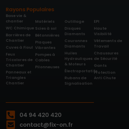
Rayons Populaires
Base vie &
chantier
Matériels
Outillage
EPI
WC Chimique
Scies à sol
Disques
Haute
Diamants
Visibilité
Barrières de
Bétonnières
Chantier
Couronnes
Vêtements de
Plaques
Diamants
Travail
Cuves à Fioul
Vibrantes
Huiles
Chaussures
Feux
Pompes à
Hydrauliques
de Sécurité
Tricolores de
Cables
& Moteurs
Chantier
Gants
Pilonneuses
Électroportatifs
Panneaux et
Protection
Triangles
Rubans de
Anti Chute
Chantier
Signalisation
04 94 420 420
contact@fix-on.fr