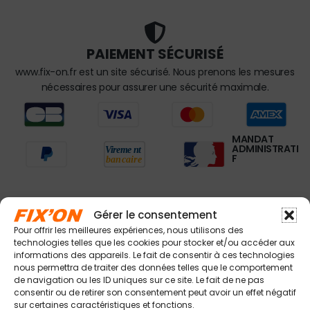
PAIEMENT SÉCURISÉ
www.fix-on.fr est un site sécurisé. Nous prenons les mesures
nécessaires pour assurer une sécurité maximale.
MANDAT
ADMINISTRATI
F
Gérer le consentement
À VOTRE ÉCOUTE
Pour offrir les meilleures expériences, nous utilisons des
technologies telles que les cookies pour stocker et/ou accéder aux
L'équipe Fix'on est à votre service du Lundi au Vendredi
informations des appareils. Le fait de consentir à ces technologies
de 6h30 à 17h00 non stop. Appellez au 04 94 420 420
nous permettra de traiter des données telles que le comportement
de navigation ou les ID uniques sur ce site. Le fait de ne pas
ou contactez nous par email à contact@fix-on.fr
consentir ou de retirer son consentement peut avoir un effet négatif
sur certaines caractéristiques et fonctions.