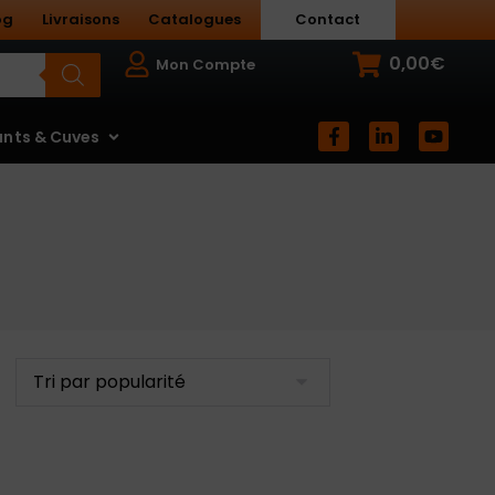
og
Livraisons
Catalogues
Contact
0,00
€
Mon Compte
nts & Cuves