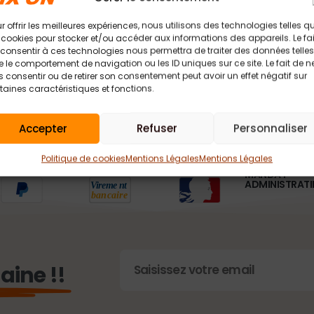
r offrir les meilleures expériences, nous utilisons des technologies telles q
 cookies pour stocker et/ou accéder aux informations des appareils. Le fai
consentir à ces technologies nous permettra de traiter des données telles
 le comportement de navigation ou les ID uniques sur ce site. Le fait de n
 consentir ou de retirer son consentement peut avoir un effet négatif sur
PAIEMENT SÉCURISÉ
taines caractéristiques et fonctions.
w.fix-on.fr est un site sécurisé. Nous prenons les mesures nécessa
pour assurer une sécurité maximale.
Accepter
Refuser
Personnaliser
Politique de cookies
Mentions Légales
Mentions Légales
MANDAT
ADMINISTRATI
ine !!