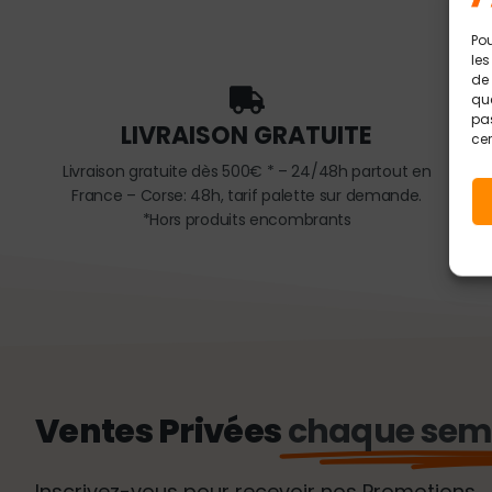
Pou
les
de 
que
pas
LIVRAISON GRATUITE
cer
ww
Livraison gratuite dès 500€ * – 24/48h partout en
France – Corse: 48h, tarif palette sur demande.
*Hors produits encombrants
Ventes Privées
chaque sema
Inscrivez-vous pour recevoir nos Promotions