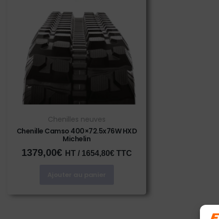
Chenilles neuves
Chenille Camso 400×72.5x76W HXD
Michelin
1379,00
€
HT /
1654,80
€
TTC
Ajouter au panier