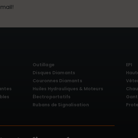
mail!
Outillage
EPI
Disques Diamants
Haute
Couronnes Diamants
Vête
antes
Huiles Hydrauliques & Moteurs
Chau
bles
Électroportatifs
Gant
Rubans de Signalisation
Prot