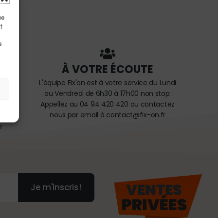
ue
t
e
À VOTRE ÉCOUTE
ires
L'équipe Fix'on est à votre service du Lundi
au Vendredi de 6h30 à 17h00 non stop.
Appellez au 04 94 420 420 ou contactez
nous par email à contact@fix-on.fr
F
Je m'inscris !