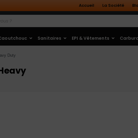
Accueil
La Société
Bl
 Caoutchouc
Sanitaires
EPI & Vêtements
Carbura
eavy Duty
 Heavy