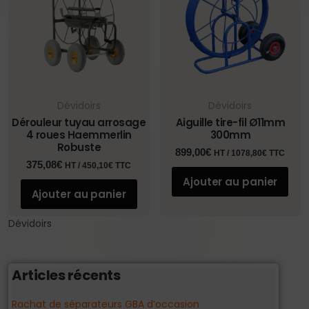
Dévidoirs
Dévidoirs
Dérouleur tuyau arrosage
Aiguille tire-fil Ø11mm
4 roues Haemmerlin
300mm
Robuste
899,00
€
HT /
1078,80
€
TTC
375,08
€
HT /
450,10
€
TTC
Ajouter au panier
Ajouter au panier
Dévidoirs
Articles récents
Rachat de séparateurs GBA d’occasion