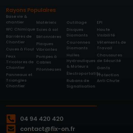
Rayons Populaires
Base vie &
chantier
Matériels
Outillage
EPI
WC Chimique
Scies à sol
Disques
Haute
Diamants
Visibilité
Barrières de
Bétonnières
Chantier
Couronnes
Vêtements de
Plaques
Diamants
Travail
Cuves à Fioul
Vibrantes
Huiles
Chaussures
Feux
Pompes à
Hydrauliques
de Sécurité
Tricolores de
Cables
& Moteurs
Chantier
Gants
Pilonneuses
Électroportatifs
Panneaux et
Protection
Triangles
Rubans de
Anti Chute
Chantier
Signalisation
04 94 420 420
contact@fix-on.fr