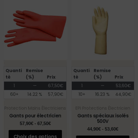
Quanti
Remise
Quanti
Remise
té
(%)
Prix
té
(%)
Prix
1
—
67,50
€
1
—
53,60
€
60+
14.22 %
57,90
€
10+
16.23 %
44,90
€
Protection Mains Électriciens
EPI Protections Électricien
Gants pour électricien
Gants spéciaux isolés
500V
57,90
€
-
67,50
€
44,90
€
-
53,60
€
Choix des options