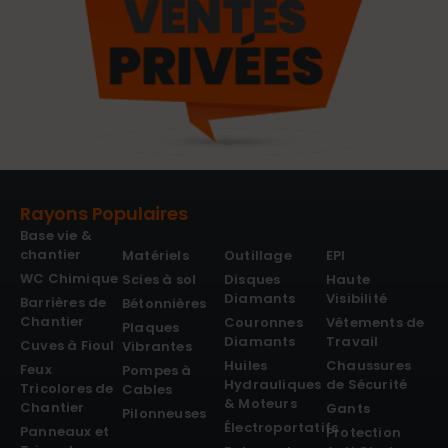
Rayons Populaires
Base vie &
chantier
Matériels
Outillage
EPI
WC Chimique
Scies à sol
Disques
Haute
Diamants
Visibilité
Barrières de
Bétonnières
Chantier
Couronnes
Vêtements de
Plaques
Diamants
Travail
Cuves à Fioul
Vibrantes
Huiles
Chaussures
Feux
Pompes à
Hydrauliques
de Sécurité
Tricolores de
Cables
& Moteurs
Chantier
Gants
Pilonneuses
Électroportatifs
Panneaux et
Protection