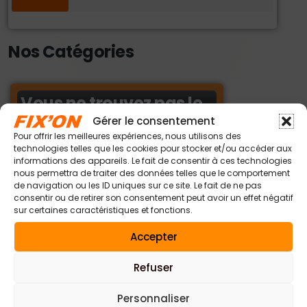
Nos Catégories
Vous ne trouvez pas le
produit sur le site ?
Gérer le consentement
Pour offrir les meilleures expériences, nous utilisons des
Contactez nous par
technologies telles que les cookies pour stocker et/ou accéder aux
informations des appareils. Le fait de consentir à ces technologies
téléphone au :
nous permettra de traiter des données telles que le comportement
04 94 420 420
de navigation ou les ID uniques sur ce site. Le fait de ne pas
consentir ou de retirer son consentement peut avoir un effet négatif
sur certaines caractéristiques et fonctions.
Ou par mail via :
Accepter
contact@fix-
Refuser
on.fr
Personnaliser