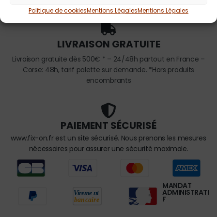
Politique de cookies
Mentions Légales
Mentions Légales
LIVRAISON GRATUITE
Livraison gratuite dès 500€ * – 24/48h partout en France –
Corse: 48h, tarif palette sur demande. *Hors produits
encombrants
PAIEMENT SÉCURISÉ
www.fix-on.fr est un site sécurisé. Nous prenons les mesures
nécessaires pour assurer une sécurité maximale.
MANDAT
ADMINISTRATI
F