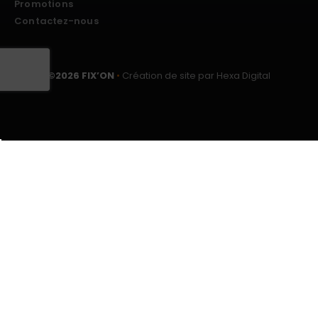
Promotions
Contactez-nous
©
2026
FIX’ON
•
Création de site par Hexa Digital
CGV
Plan du site
Mentions légales
Politique de cookies