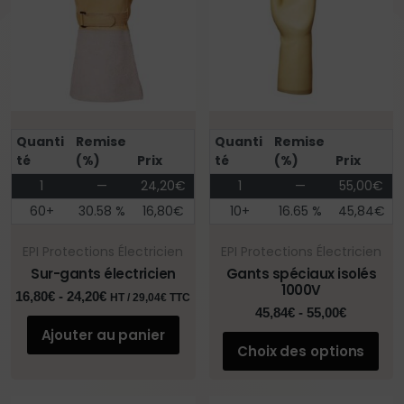
Quanti
Remise
Quanti
Remise
té
(%)
Prix
té
(%)
Prix
1
—
24,20
€
1
—
55,00
€
60+
30.58 %
16,80
€
10+
16.65 %
45,84
€
EPI Protections Électricien
EPI Protections Électricien
Sur-gants électricien
Gants spéciaux isolés
1000V
16,80
€
-
24,20
€
HT /
29,04
€
TTC
45,84
€
-
55,00
€
Ajouter au panier
Choix des options