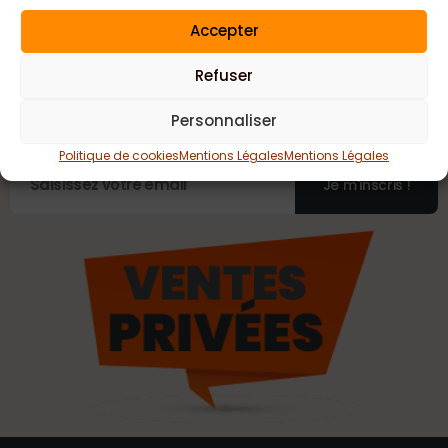
Accepter
Ventes Privées
chaque semaine !!
Refuser
Inscrivez-vous pour recevoir nos Promotions hebdomadaires
Personnaliser
directement dans votre boite mail!
Politique de cookies
Mentions Légales
Mentions Légales
Je m'inscris !