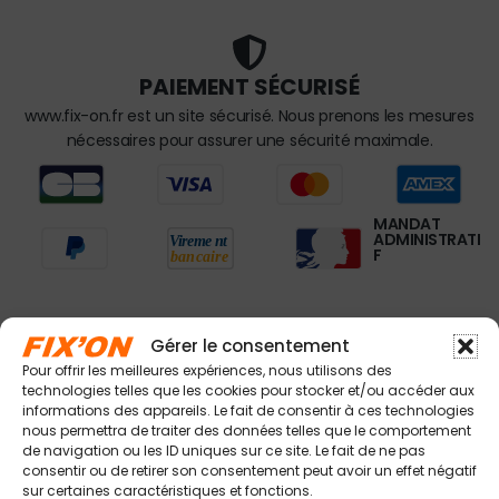
PAIEMENT SÉCURISÉ
www.fix-on.fr est un site sécurisé. Nous prenons les mesures
nécessaires pour assurer une sécurité maximale.
MANDAT
ADMINISTRATI
F
Gérer le consentement
À VOTRE ÉCOUTE
Pour offrir les meilleures expériences, nous utilisons des
technologies telles que les cookies pour stocker et/ou accéder aux
L'équipe Fix'on est à votre service du Lundi au Vendredi
informations des appareils. Le fait de consentir à ces technologies
de 6h30 à 17h00 non stop. Appellez au 04 94 420 420
nous permettra de traiter des données telles que le comportement
de navigation ou les ID uniques sur ce site. Le fait de ne pas
ou contactez nous par email à contact@fix-on.fr
consentir ou de retirer son consentement peut avoir un effet négatif
sur certaines caractéristiques et fonctions.