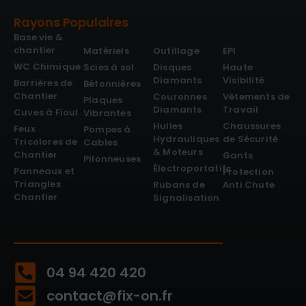
Rayons Populaires
Base vie &
chantier
Matériels
Outillage
EPI
WC Chimique
Scies à sol
Disques
Haute
Diamants
Visibilité
Barrières de
Bétonnières
Chantier
Couronnes
Vêtements de
Plaques
Diamants
Travail
Cuves à Fioul
Vibrantes
Huiles
Chaussures
Feux
Pompes à
Hydrauliques
de Sécurité
Tricolores de
Cables
& Moteurs
Chantier
Gants
Pilonneuses
Électroportatifs
Panneaux et
Protection
Triangles
Rubans de
Anti Chute
Chantier
Signalisation
04 94 420 420
contact@fix-on.fr